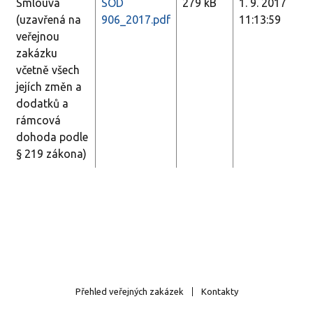
Smlouva
SOD
279 kB
1. 9. 2017
(uzavřená na
906_2017.pdf
11:13:59
veřejnou
zakázku
včetně všech
jejích změn a
dodatků a
rámcová
dohoda podle
§ 219 zákona)
Přehled veřejných zakázek
Kontakty