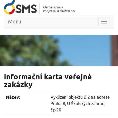
Menu
Toggle
navigat
Informační karta veřejné
zakázky
Název:
Vyklizení objektu č. 2 na adrese
Praha 8, U Školských zahrad,
č.p.20