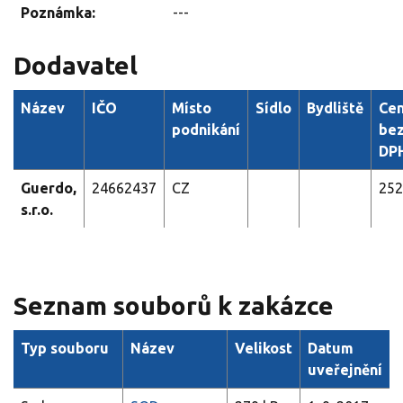
Poznámka:
---
Dodavatel
Název
IČO
Místo
Sídlo
Bydliště
Ce
podnikání
be
DP
Guerdo,
24662437
CZ
252
s.r.o.
Seznam souborů k zakázce
Typ souboru
Název
Velikost
Datum
uveřejnění